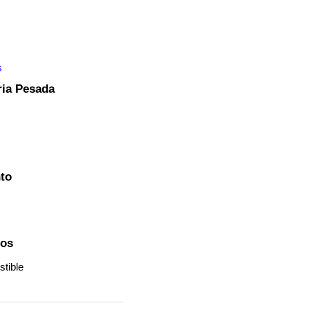
s
ria Pesada
to
dos
tible