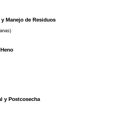
 y Manejo de Residuos
Ranas)
y Heno
al y Postcosecha