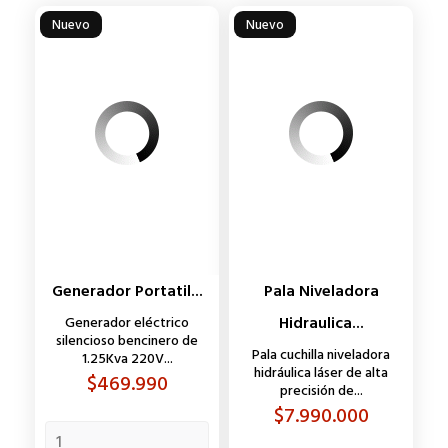
Nuevo
Nuevo
Generador Portatil...
Pala Niveladora
Hidraulica...
Generador eléctrico
silencioso bencinero de
Pala cuchilla niveladora
1.25Kva 220V...
hidráulica láser de alta
Precio
$469.990
precisión de...
Precio
$7.990.000