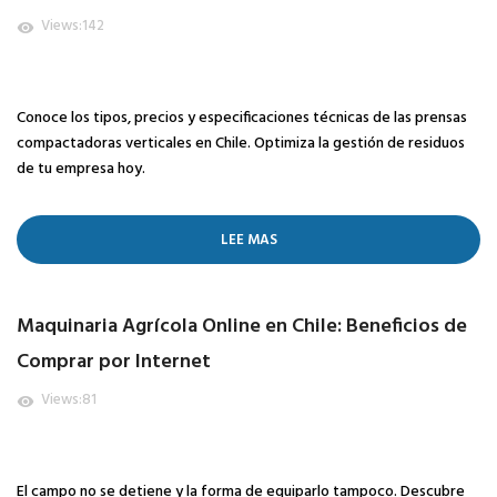
Views:
142
visibility
Conoce los tipos, precios y especificaciones técnicas de las prensas
compactadoras verticales en Chile. Optimiza la gestión de residuos
de tu empresa hoy.
LEE MAS
Maquinaria Agrícola Online en Chile: Beneficios de
Comprar por Internet
Views:
81
visibility
El campo no se detiene y la forma de equiparlo tampoco. Descubre