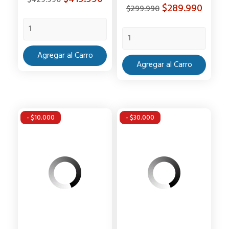
Precio
Precio
$289.990
$299.990
base
base
Agregar al Carro
Agregar al Carro
- $10.000
- $30.000