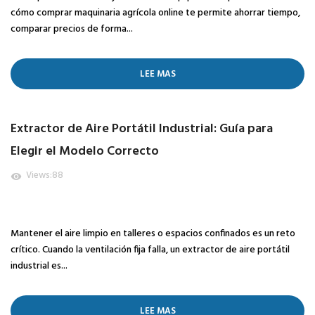
cómo comprar maquinaria agrícola online te permite ahorrar tiempo,
comparar precios de forma...
LEE MAS
Extractor de Aire Portátil Industrial: Guía para
Elegir el Modelo Correcto
Views:
88
visibility
Mantener el aire limpio en talleres o espacios confinados es un reto
crítico. Cuando la ventilación fija falla, un extractor de aire portátil
industrial es...
LEE MAS