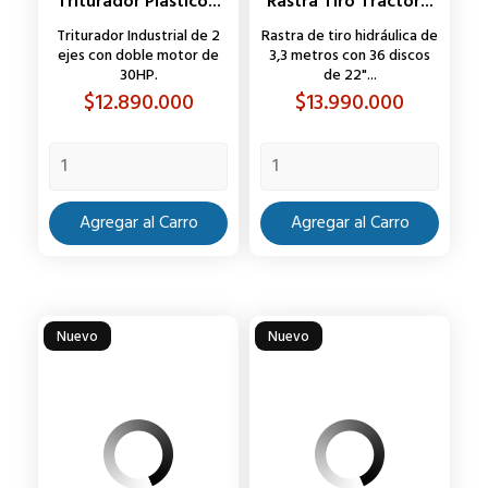
Triturador Plastico...
Rastra Tiro Tractor...
Triturador Industrial de 2
Rastra de tiro hidráulica de
ejes con doble motor de
3,3 metros con 36 discos
30HP.
de 22"...
Precio
Precio
$12.890.000
$13.990.000
Agregar al Carro
Agregar al Carro
Nuevo
Nuevo