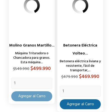
Molino Granos Martillo...
Betonera Eléctrica
Volteo...
Máquina Trituradora o
Chancadora para granos.
Betonera eléctrica liviana y
Esta máquina...
resistente, fácil de
Precio
Precio
$499.990
$549.990
transportar,...
base
Precio
Precio
$469.990
$479.990
base
Agregar al Carro
Agregar al Carro