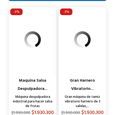
-3%
-3%
Maquina Salsa
Gran Harnero
Despulpadora...
Vibratorio...
Máquina despulpadora
Gran máquina de tamiz
industrial para hacer salsa
vibratorio harnero de 3
de frutas
salidas,...
Precio
Precio
Precio
Precio
$1.930.300
$1.930.300
$1.990.000
$1.990.000