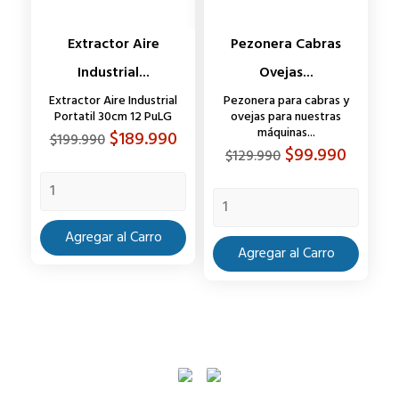
Extractor Aire
Pezonera Cabras
Industrial...
Ovejas...
Extractor Aire Industrial
Pezonera para cabras y
Portatil 30cm 12 PuLG
ovejas para nuestras
máquinas...
Precio
Precio
$189.990
$199.990
Precio
Precio
$99.990
$129.990
base
base
Agregar al Carro
Agregar al Carro