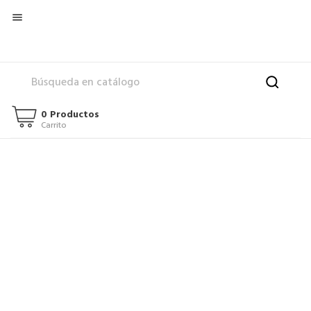

0 Productos
Carrito