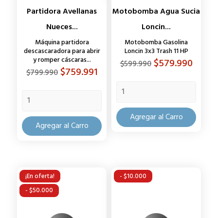
Partidora Avellanas
Motobomba Agua Sucia
Nueces...
Loncin...
Máquina partidora
Motobomba Gasolina
descascaradora para abrir
Loncin 3x3 Trash 11 HP
y romper cáscaras...
Precio
Precio
$579.990
$599.990
Precio
Precio
$759.991
$799.990
base
base
Agregar al Carro
Agregar al Carro
¡En oferta!
- $10.000
- $50.000