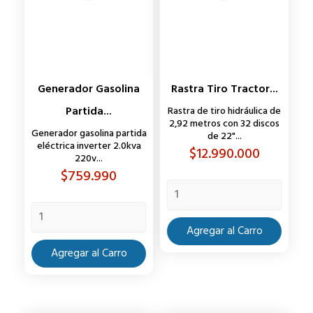
Generador Gasolina
Rastra Tiro Tractor...
Partida...
Rastra de tiro hidráulica de
2,92 metros con 32 discos
Generador gasolina partida
de 22"...
eléctrica inverter 2.0kva
Precio
$12.990.000
220v...
Precio
$759.990
Agregar al Carro
Agregar al Carro