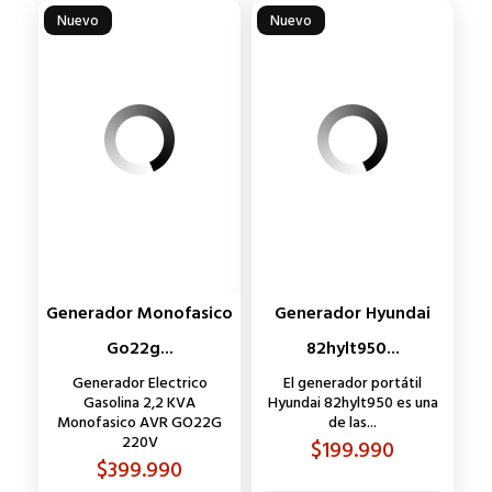
Nuevo
Nuevo
Generador Monofasico
Generador Hyundai
Go22g...
82hylt950...
Generador Electrico
El generador portátil
Gasolina 2,2 KVA
Hyundai 82hylt950 es una
Monofasico AVR GO22G
de las...
220V
Precio
$199.990
Precio
$399.990