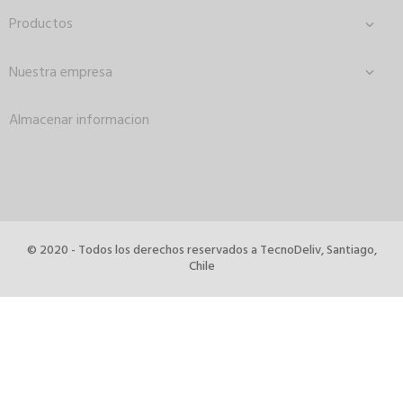
Productos

Nuestra empresa

Almacenar informacion
© 2020 - Todos los derechos reservados a TecnoDeliv, Santiago,
Chile