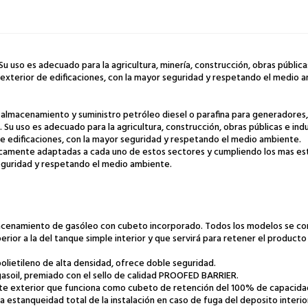
Su uso es adecuado para la agricultura, minería, construcción, obras pública
 exterior de edificaciones, con la mayor seguridad y respetando el medio 
almacenamiento y suministro petróleo diesel o parafina para generadores, c
. Su uso es adecuado para la agricultura, construcción, obras públicas e ind
de edificaciones, con la mayor seguridad y respetando el medio ambiente.
camente adaptadas a cada uno de estos sectores y cumpliendo los mas estri
seguridad y respetando el medio ambiente.
acenamiento de gasóleo con cubeto incorporado. Todos los modelos se c
rior a la del tanque simple interior y que servirá para retener el product
olietileno de alta densidad, ofrece doble seguridad.
gasoil, premiado con el sello de calidad PROOFED BARRIER.
te exterior que funciona como cubeto de retención del 100% de capacidad
la estanqueidad total de la instalación en caso de fuga del deposito interio