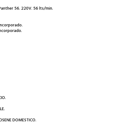
 Panther 56. 220V. 56 lts/min.
incorporado.
incorporado.
IO.
LE.
ROSENE DOMESTICO.