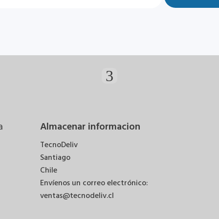
a
Almacenar informacion
TecnoDeliv
Santiago
Chile
Envíenos un correo electrónico:
ventas@tecnodeliv.cl