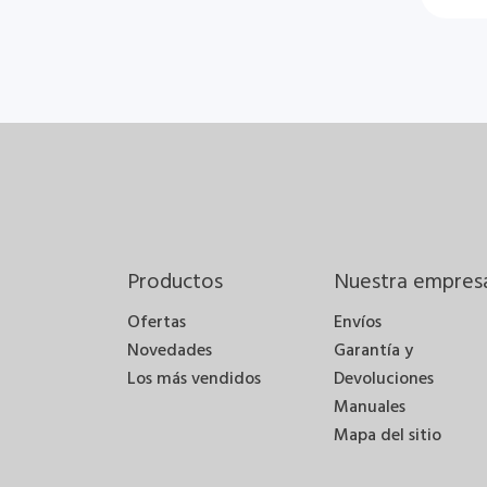
Productos
Nuestra empres
Ofertas
Envíos
Novedades
Garantía y
Los más vendidos
Devoluciones
Manuales
Mapa del sitio