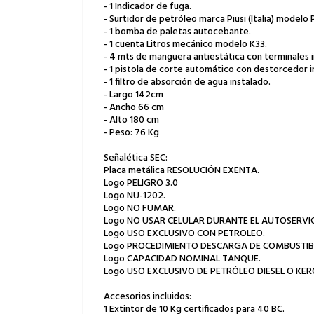
- 1 Indicador de fuga.
- Surtidor de petróleo marca Piusi (Italia) modelo
- 1 bomba de paletas autocebante.
- 1 cuenta Litros mecánico modelo K33.
- 4 mts de manguera antiestática con terminales 
- 1 pistola de corte automático con destorcedor 
- 1 filtro de absorción de agua instalado.
- Largo 142cm
- Ancho 66 cm
- Alto 180 cm
- Peso: 76 Kg
Señalética SEC:
Placa metálica RESOLUCIÓN EXENTA.
Logo PELIGRO 3.0
Logo NU-1202.
Logo NO FUMAR.
Logo NO USAR CELULAR DURANTE EL AUTOSERVIC
Logo USO EXCLUSIVO CON PETROLEO.
Logo PROCEDIMIENTO DESCARGA DE COMBUSTIB
Logo CAPACIDAD NOMINAL TANQUE.
Logo USO EXCLUSIVO DE PETRÓLEO DIESEL O KE
Accesorios incluidos:
1 Extintor de 10 Kg certificados para 40 BC.