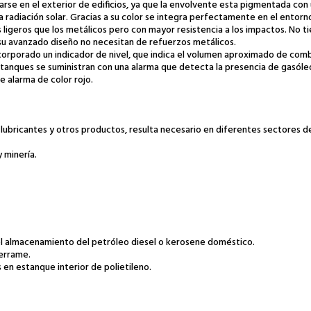
larse en el exterior de edificios, ya que la envolvente esta pigmentada con
a radiación solar. Gracias a su color se integra perfectamente en el entorn
s ligeros que los metálicos pero con mayor resistencia a los impactos. No 
a su avanzado diseño no necesitan de refuerzos metálicos.
incorporado un indicador de nivel, que indica el volumen aproximado de com
tanques se suministran con una alarma que detecta la presencia de gasóleo
e alarma de color rojo.
lubricantes y otros productos, resulta necesario en diferentes sectores de
y minería.
 el almacenamiento del petróleo diesel o kerosene doméstico.
derrame.
 en estanque interior de polietileno.